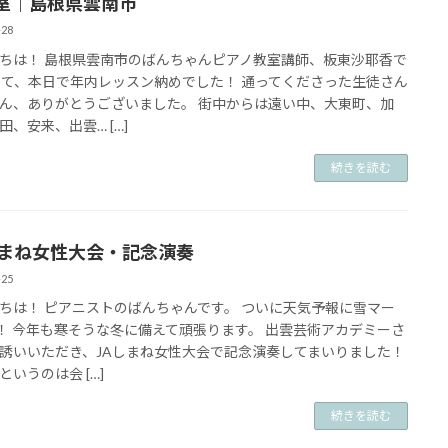
室｜島根県雲南市
-28
ちは！ 島根県雲南市のばんちゃんピアノ教室講師、板東沙耶香で
さて、本日で年内レッスン納めでした！ 通ってくださった生徒さん
ん、ありがとうございました。 街中からは遠い中、大東町、加
田、安来、出雲… […]
続きを読む
しまね女性大会・記念演奏
-25
ちは！ ピアニストのばんちゃんです。 ついに天気予報に雪マー
！ 今年も寒そうな冬に備えて頑張ります。 出雲芸術アカデミーさ
誘いいただき、JAしまね女性大会で記念演奏してまいりました！
というのは会 […]
続きを読む