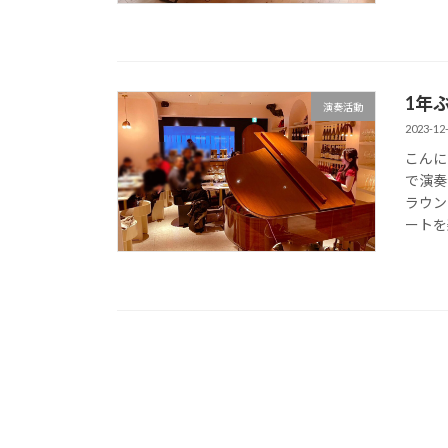
1年
演奏活動
2023-12
こんに
で演奏
ラウン
ートを