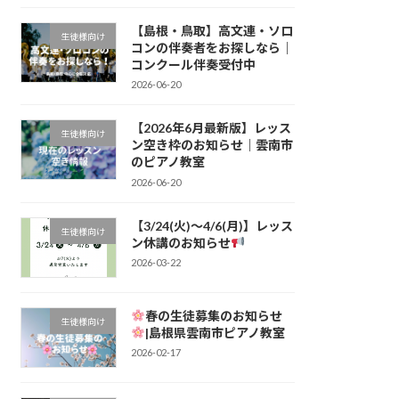
【島根・鳥取】高文連・ソロ
生徒様向け
コンの伴奏者をお探しなら｜
コンクール伴奏受付中
2026-06-20
【2026年6月最新版】レッス
生徒様向け
ン空き枠のお知らせ｜雲南市
のピアノ教室
2026-06-20
【3/24(火)〜4/6(月)】レッス
生徒様向け
ン休講のお知らせ
2026-03-22
春の生徒募集のお知らせ
生徒様向け
|島根県雲南市ピアノ教室
2026-02-17