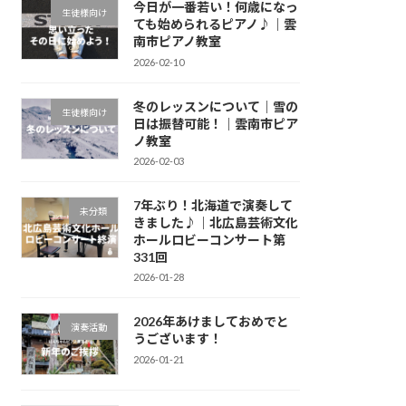
今日が一番若い！何歳になっ
生徒様向け
ても始められるピアノ♪｜雲
南市ピアノ教室
2026-02-10
冬のレッスンについて｜雪の
生徒様向け
日は振替可能！｜雲南市ピア
ノ教室
2026-02-03
7年ぶり！北海道で演奏して
未分類
きました♪｜北広島芸術文化
ホールロビーコンサート第
331回
2026-01-28
2026年あけましておめでと
演奏活動
うございます！
2026-01-21