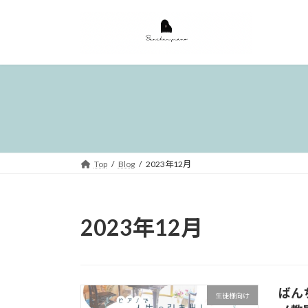
コ
ナ
ン
ビ
テ
ゲ
ン
ー
ツ
シ
へ
ョ
ス
ン
キ
に
ッ
移
プ
動
Top
Blog
2023年12月
2023年12月
ばん
生徒様向け