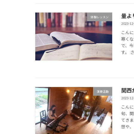
量よ
体験レッスン
2023-12
こんに
寒くな
で、今
す。 さ
関西
演奏活動
2023-12
こんに
旬、関
てきま
想や、